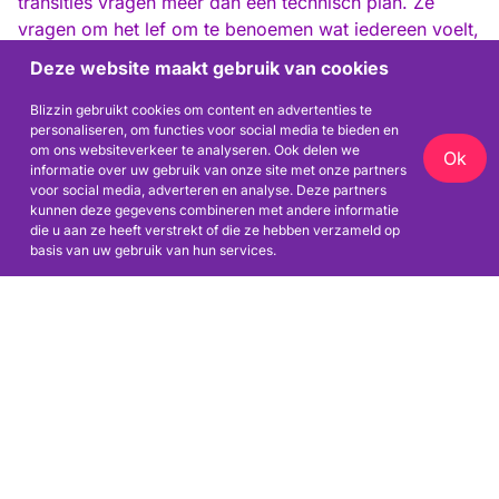
transities vragen meer dan een technisch plan. Ze
vragen om het lef om te benoemen wat iedereen voelt,
maar niemand uitspreekt. Blizzin maakt die patronen
Deze website maakt gebruik van cookies
zichtbaar. Scherp, respectvol en als het moet met een
knipoog. Zodat er weer beweging komt, ook als het
Blizzin gebruikt cookies om content en advertenties te
personaliseren, om functies voor social media te bieden en
schuurt.
om ons websiteverkeer te analyseren. Ook delen we
Ok
informatie over uw gebruik van onze site met onze partners
voor social media, adverteren en analyse. Deze partners
kunnen deze gegevens combineren met andere informatie
die u aan ze heeft verstrekt of die ze hebben verzameld op
basis van uw gebruik van hun services.