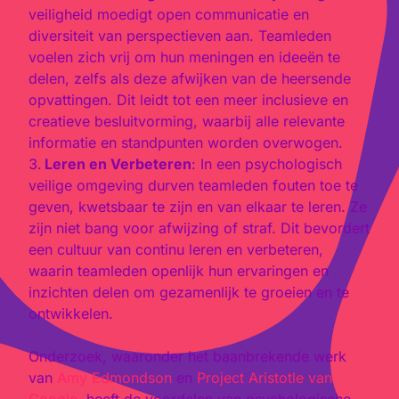
veiligheid moedigt open communicatie en
diversiteit van perspectieven aan. Teamleden
voelen zich vrij om hun meningen en ideeën te
delen, zelfs als deze afwijken van de heersende
opvattingen. Dit leidt tot een meer inclusieve en
creatieve besluitvorming, waarbij alle relevante
informatie en standpunten worden overwogen.
Leren en Verbeteren
: In een psychologisch
veilige omgeving durven teamleden fouten toe te
geven, kwetsbaar te zijn en van elkaar te leren. Ze
zijn niet bang voor afwijzing of straf. Dit bevordert
een cultuur van continu leren en verbeteren,
waarin teamleden openlijk hun ervaringen en
inzichten delen om gezamenlijk te groeien en te
ontwikkelen.
Onderzoek, waaronder het baanbrekende werk
van
Amy Edmondson
en
Project Aristotle van