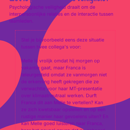
Psychologische veiligheid draait om de
interpersoonlijke relaties en de interactie tussen
teamleden.
Stel je bijvoorbeeld eens deze situatie
tussen twee collega's voor:
Melle is vrolijk omdat hij morgen op
vakantie gaat, maar Franca is
teleurgesteld omdat ze vanmorgen niet
de erkenning heeft gekregen die ze
verwachtte voor haar MT-presentatie
over klimaatneutraal werken. Durft
Franca dit aan Melle te vertellen? Kan
ze zich kwetsbaar opstellen en op een
rustige manier haar gevoelens uiten? En
kan Melle goed luisteren naar Franca,