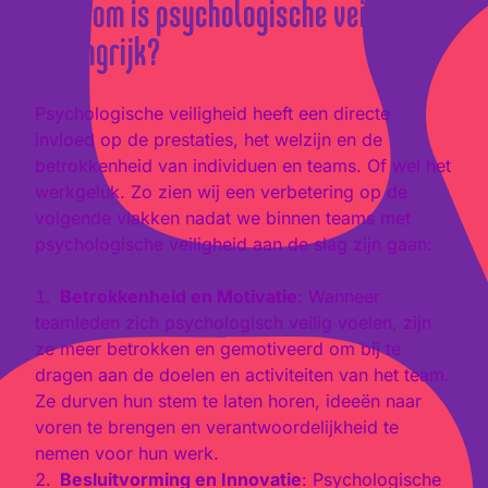
Waarom is psychologische veiligheid
belangrijk?
Psychologische veiligheid heeft een directe
invloed op de prestaties, het welzijn en de
betrokkenheid van individuen en teams. Of wel het
werkgeluk. Zo zien wij een verbetering op de
volgende vlakken nadat we binnen teams met
psychologische veiligheid aan de slag zijn gaan:
Betrokkenheid en Motivatie
: Wanneer
teamleden zich psychologisch veilig voelen, zijn
ze meer betrokken en gemotiveerd om bij te
dragen aan de doelen en activiteiten van het team.
Ze durven hun stem te laten horen, ideeën naar
voren te brengen en verantwoordelijkheid te
nemen voor hun werk.
Besluitvorming en Innovatie
: Psychologische