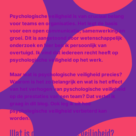
Psychologische veiligheid is van cruciaal belang
voor teams en organisaties. Het legt de basis
voor een open communicatie, samenwerking en
groei. Dit is aangetoond door wetenschappelijk
onderzoek en hier ben ik persoonlijk van
overtuigd.
Ik vind dat iedereen recht heeft op
psychologische veiligheid op het werk.
Maar wat is psychologische veiligheid precies?
Waarom is het zo belangrijk en wat is het effect
van het verhogen van pyschologische veiligheid
op de prestaties van een team? Dat vertel ik
graag in dit blog. Ook leg ik uit hoe
psychologische veiligheid verbeterd kan
worden.
Wat is psychologische veiligheid?