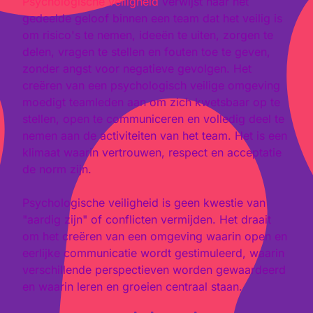
Psychologische veiligheid
verwijst naar het
gedeelde geloof binnen een team dat het veilig is
om risico's te nemen, ideeën te uiten, zorgen te
delen, vragen te stellen en fouten toe te geven,
zonder angst voor negatieve gevolgen. Het
creëren van een psychologisch veilige omgeving
moedigt teamleden aan om zich kwetsbaar op te
stellen, open te communiceren en volledig deel te
nemen aan de activiteiten van het team. Het is een
klimaat waarin vertrouwen, respect en acceptatie
de norm zijn.
Psychologische veiligheid is geen kwestie van
"aardig zijn" of conflicten vermijden. Het draait
om het creëren van een omgeving waarin open en
eerlijke communicatie wordt gestimuleerd, waarin
verschillende perspectieven worden gewaardeerd
en waarin leren en groeien centraal staan.