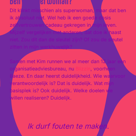
Ben ik superwoman?
Dit klinkt misschien als superwoman, maar dat ben
ik absoluut niet. Wel heb ik een goede dosis
zelfvertrouwen cadeau gekregen in mijn leven.
Mijzelf vergelijken met anderen, dat doe ik haast
niet. Zou dit dan de sleutel zijn? Of zou de sleutel
zitten in mijn werkhuwelijk?
Samen met Kim runnen we al meer dan 12 jaar een
organisatieadviesbureau, nu
Blizzin
, voorheen
Baeze. En daar heerst duidelijkheid. Wie waarvoor
verantwoordelijk is? Dat is duidelijk. Wat mijn
basisplek is? Ook duidelijk. Welke doelen we
willen realiseren? Duidelijk.
Ik durf fouten te maken.