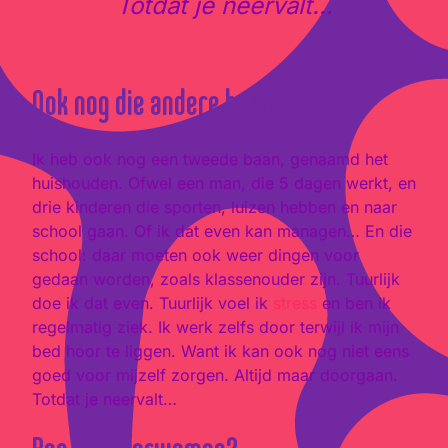
Totdat je neervalt…
Ook nog die andere baan…
Ik heb ook nog een tweede baan, genaamd het
huishouden. Ofwel een man, die 5 dagen werkt, en
drie kinderen die sporten, luizen hebben en naar
school gaan. Of ik dat even kan managen… En die
school: daar moeten ook weer dingen voor
gedaan worden, zoals klassenouder zijn. Tuurlijk
doe ik dat even. Tuurlijk voel ik
stress
en ben ik
regelmatig ziek. Ik werk zelfs door terwijl ik mijn
bed hoor te liggen. Want ik kan ook nog niet eens
goed voor mijzelf zorgen. Altijd maar doorgaan.
Totdat je neervalt…