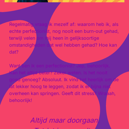
Regelmatig vraag ik mezelf af: waarom heb ik, als
echte perfectionist, nog nooit een burn-out gehad,
terwijl velen om mij heen in gelijksoortige
omstandigheden dat wel hebben gehad? Hoe kan
dat?
Want ben ik een perfectionist? Jep, behoorlijk.
Kan het altijd beter? Zeker weten. Is het nooit
goed genoeg? Absoluut. Ik vind het heerlijk om de
lat lekker hoog te leggen, zodat ik er bíjna niet
overheen kan springen. Geeft dit stress? Wraaah,
behoorlijk!
Altijd maar doorgaan.